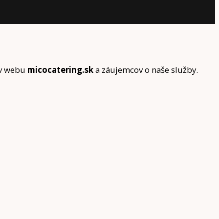
ov webu
micocatering.sk
a záujemcov o naše služby.