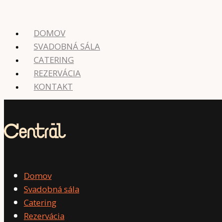
DOMOV
SVADOBNÁ SÁLA
CATERING
REZERVÁCIA
KONTAKT
Domov
Svadobná sála
Catering
Rezervácia