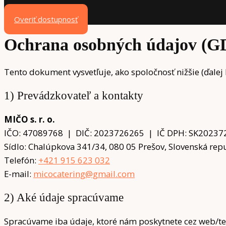
Kontakt
Overiť dostupnosť
Ochrana osobných údajov (GD
Tento dokument vysvetľuje, ako spoločnosť nižšie (ďale
1) Prevádzkovateľ a kontakty
MIČO s. r. o.
IČO: 47089768 | DIČ: 2023726265 | IČ DPH: SK20237262
Sídlo: Chalúpkova 341/34, 080 05 Prešov, Slovenská rep
Telefón:
+421 915 623 032
E-mail:
micocatering@gmail.com
2) Aké údaje spracúvame
Spracúvame iba údaje, ktoré nám poskytnete cez web/te