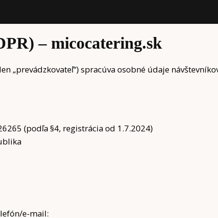
PR) – micocatering.sk
j len „prevádzkovateľ“) spracúva osobné údaje návštevník
65 (podľa §4, registrácia od 1.7.2024)
ublika
lefón/e-mail: