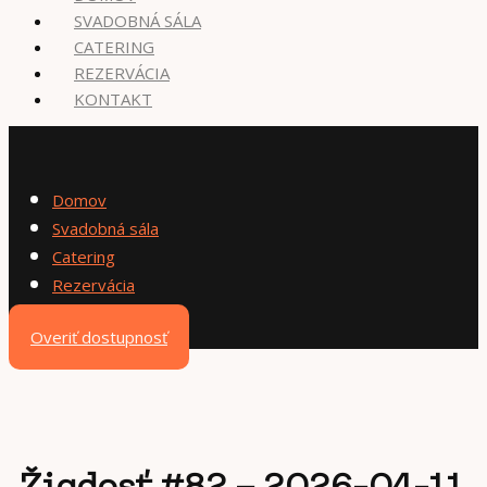
SVADOBNÁ SÁLA
CATERING
REZERVÁCIA
KONTAKT
Domov
Svadobná sála
Catering
Rezervácia
Kontakt
Overiť dostupnosť
Žiadosť #82 – 2026-04-11